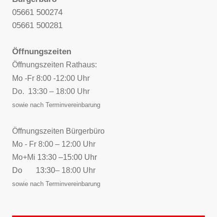
Spießbraten Essen - Schützenverien Malsfeld
05661 500274
Sonntag, 27. September
05661 500281
Brauereifahrt zur Schlossbrauerei Rheder (Anmeldung bis 30.08.2026)
Öffnungszeiten
Oktober 2026
Öffnungszeiten Rathaus:
Samstag, 10. Oktober, 15:00 Uhr
Mo -Fr 8:00 -12:00 Uhr
Oktoberfest am Brunnenplatz in Mosheim
Do. 13:30 – 18:00 Uhr
Sonntag, 11. Oktober
Wandertag VUN
sowie nach Terminvereinbarung
Samstag, 17. Oktober
Herbstfest VDK
Öffnungszeiten Bürgerbüro
Mo - Fr 8:00 – 12:00 Uhr
November 2026
Mo+Mi
13:30 –15:00 Uhr
Samstag, 21. November
Do 13:30
– 18:00 Uhr
FC Beiseförth: Winterwanderung
sowie nach Terminvereinbarung
Samstag, 21. November, 14:30 Uhr bis Samstag, 21. November, 16:30 Uhr
Malsfelder Reparatur-Café
Samstag, 28. November